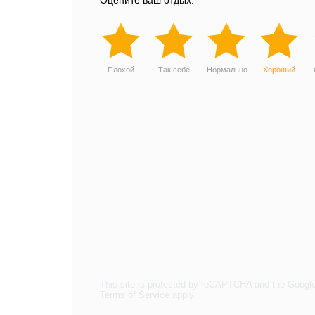
Оцените ваш отдых:
Плохой
Так себе
Нормально
Хороший
This site is protected by reCAPTCHA and the Googl
Terms of Service
apply.