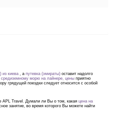
 из киева
, а
путевка (эмираты)
оставит надолго
о средиземному морю на лайнере, цены
приятно
бору грядущей поездки следует относится с особой
 APL Travel. Думали ли Вы о том, какая
цена на
сное занятие, во время которого Вы можете найти