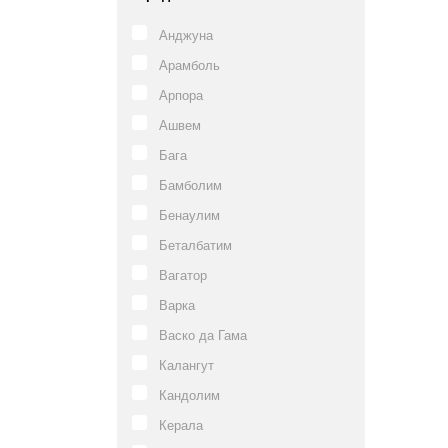
Анджуна
Арамболь
Арпора
Ашвем
Бага
Бамболим
Бенаулим
Беталбатим
Вагатор
Варка
Васко да Гама
Калангут
Кандолим
Керала