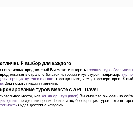
- отличный выбор для каждого
ди популярных предложений Вы можете выбрать
горящие туры (мальдивы)
предложения в страны с богатой историей и культурой, например,
тур п
цены горящих путевок в египет
гораздо ниже, чем у тороператоров. К вы
ва
Вам помогут наши турагенты.
 бронирование туров вместе с APL Travel
ечательное место, как
занзибар - тур (киев)
Вы сможете выбрать на сайте
цию купить
по лучшим ценам. Поиск и подбор горящих туров - это интере
стоимость
будет доступна каждому.