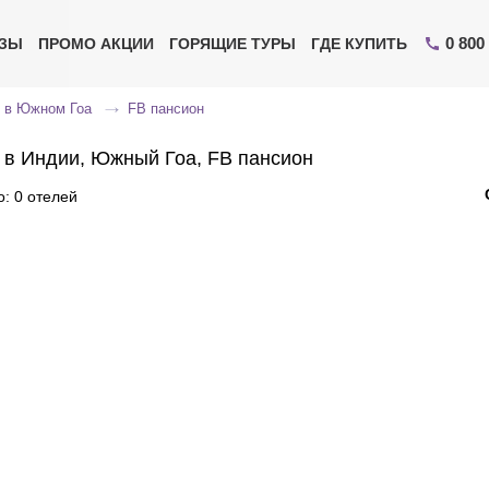
0 800
ИЗЫ
ПРОМО АКЦИИ
ГОРЯЩИЕ ТУРЫ
ГДЕ КУПИТЬ
 в Южном Гоа
FB пансион
 в Индии, Южный Гоа, FB пансион
: 0 отелей
Отправьте свой номер телефона
Эксперт свяжется с вами и сделает индивидуальный
подбор в течении
15 минут