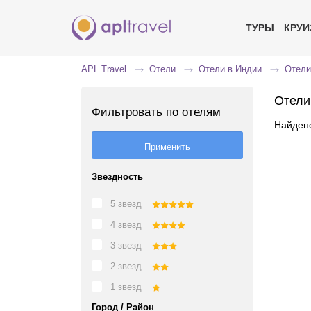
ТУРЫ
КРУ
APL Travel
Отели
Отели в Индии
Отели
Отели
Фильтровать по отелям
Найдено
Звездность
5 звезд
4 звезд
3 звезд
2 звезд
1 звезд
Город / Район