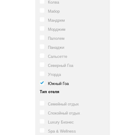
Колва
Мабор
Мандрем
Морджим
Палолем
Панаджи
Сальсетте
Северный Гоа
Уторда
Южный Гоа
Тип отеля
Семейный отдых
Спокойный отдых
Luxury Бизнес
Spa & Wellness