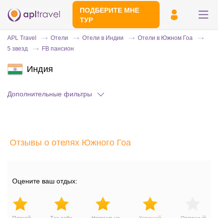
ПОДБЕРИТЕ МНЕ
ТУР
APL Travel
Отели
Отели в Индии
Отели в Южном Гоа
5 звезд
FB пансион
Индия
Дополнительные фильтры
Отправьте свой номер телефона
Отзывы о отелях Южного Гоа
Эксперт свяжется с вами и сделает
индивидуальный подбор в течении
15
минут
Оцените ваш отдых: