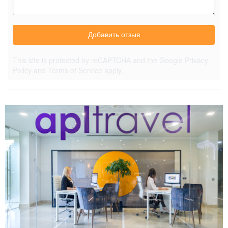
Добавить отзыв
This site is protected by reCAPTCHA and the Google
Privacy
Policy
and
Terms of Service
apply.