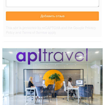
Добавить отзыв
This site is protected by reCAPTCHA and the Google
Privacy
Policy
and
Terms of Service
apply.