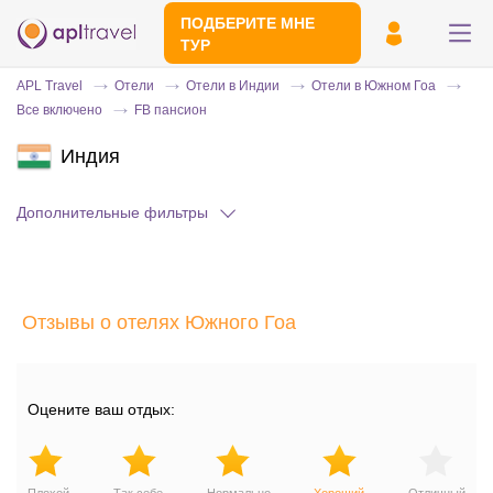
ПОДБЕРИТЕ МНЕ
ТУР
APL Travel
Отели
Отели в Индии
Отели в Южном Гоа
Все включено
FB пансион
Индия
Дополнительные фильтры
Отправьте свой номер телефона
Отзывы о отелях Южного Гоа
Эксперт свяжется с вами и сделает
индивидуальный подбор в течении
15
минут
Оцените ваш отдых: