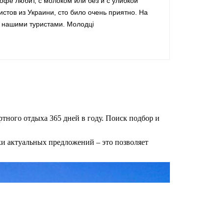
кофе любит, с молоком или без и с улибкой
стов из Украини, сто било очень приятно. На
з нашими туристами. Молодці
ртного отдыха 365 дней в году. Поиск подбор и
и актуальных предложений – это позволяет