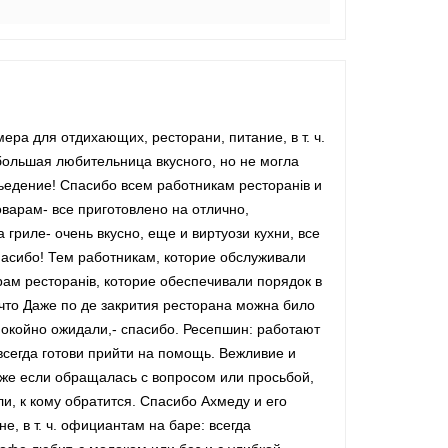
мера для отдихающих, ресторани, питание, в т. ч.
е большая любительница вкусного, но не могла
обьедение! Спасибо всем работникам ресторанів и
Поварам- все приготовлено на отлично,
 гриле- очень вкусно, еще и виртуози кухни, все
пасибо! Тем работникам, которие обслуживали
рам ресторанів, которие обеспечивали порядок в
что Даже по де закрития ресторана можна било
спокойно ожидали,- спасибо. Ресепшин: работают
всегда готови прийти на помощь. Вежливие и
аже если обращалась с вопросом или просьбой,
ли, к кому обратится. Спасибо Ахмеду и его
е, в т. ч. официантам на баре: всегда