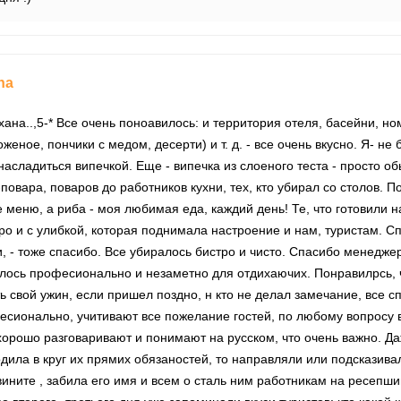
na
ана..,5-* Все очень поноавилось: и территория отеля, басейни, но
оженое, пончики с медом, десерти) и т. д. - все очень вкусно. Я- н
 насладиться випечкой. Еще - випечка из слоеного теста - просто 
повара, поваров до работников кухни, тех, кто убирал со столов. 
меню, а риба - моя любимая еда, каждий день! Те, что готовили на
ро и с улибкой, которая поднимала настроение и нам, туристам. С
и, - тоже спасибо. Все убиралось бистро и чисто. Спасибо менедже
алось професионально и незаметно для отдихаючих. Понравилрсь, 
ть свой ужин, если пришел поздно, н кто не делал замечание, все 
есионально, учитивают все пожелание гостей, по любому вопросу 
хорошо разговаривают и понимают на русском, что очень важно. Д
одила в круг их прямих обязаностей, то направляли или подсказива
ините , забила его имя и всем о сталь ним работникам на ресепшин