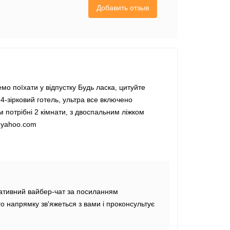
Добавить отзыв
мо поїхати у відпустку Будь ласка, цитуйте
 4-зірковий готель, ультра все включено
 потрібні 2 кімнати, з двоспальним ліжком
@yahoo.com
ративний вайбер-чат за посиланням
ого напрямку зв'яжеться з вами і проконсультує