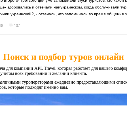
о второго- третього дня уже запоминали вкуси туристов: кто какой 
ще- здоровались и отвечали наиукраинском, когда обслуживали тури
зучили украинский?, - отвечали, что запоминали во время общения 
18
107
Поиск и подбор туров онлайн
ча для компании APL Travel, которая работает для вашего комфо
 учётом всех требований и желаний клиента.
различными туроператорами ежедневно предоставляющими списк
ров, которые подходят именно вам.