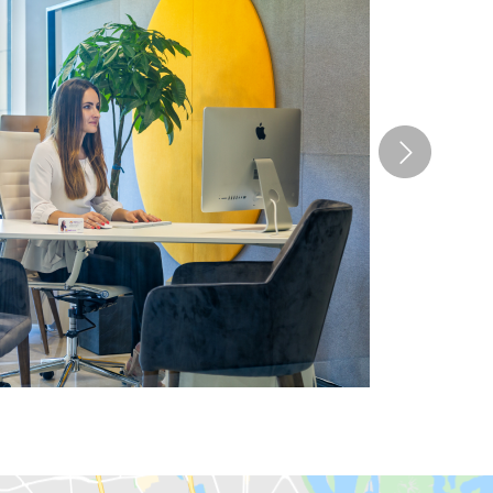
ы Анекс отличаются хорошим качеством и низкой
нтов. Летают собственной авиакомпанией SkyUp.
ция, Египет
N, а также детский клуб Tucan.
ю цену на ваши любимые отели