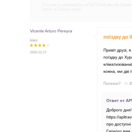
This site is protected by reCAPTCHA and the Googl
Terms of Service
apply.
Vicente Arturo Pereyra
поїздку до 
kiev
Привіт друзі, 
2020-12-17
поїздку до Хур
кліматизовани
кожна, ми дві
Полезно?
6
Ответ от APL
Доброго дня!
https://apltr
про доступні 
Гарного вам 