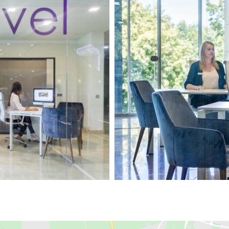
ения Турция и Египет, а также летает в Азию и на Карибы. Тур
ины как по количеству направлений, так и по количеству клие
ведь на рынке они уже более 20 лет. Основные направления - Тур
аправления Турция, Египет, Албания, Хорватия, Черногория.
одвигает на рынке свои отели с концепцией отдыха TUI FUN&SU
е направления данного туроператора. Часто предлагает хорошу
боре направления Турция. Хорошие цены, хороший выбор отелей
аправлениям Хорватия, Черногория и Албания.
вылетом в ближайшее время, но и более поздние варианты.