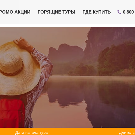
РОМО АКЦИИ
ГОРЯЩИЕ ТУРЫ
ГДЕ КУПИТЬ
0 800
Чтобы скорее получить предложения,
пишите в Viber или Telegram.
Жми
Отправьте свой номер телефона
Эксперт свяжется с вами и сделает индивидуальный
подбор в течении
15 минут
Дата начала тура
Длитель