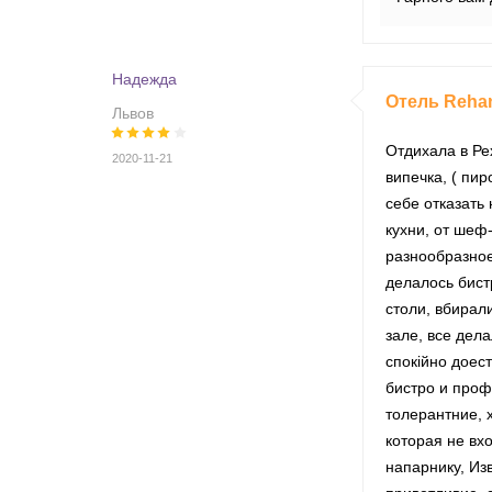
Надежда
Отель Reha
Львов
Отдихала в Рех
2020-11-21
випечка, ( пир
себе отказать
кухни, от шеф-
разнообразное 
делалось бист
столи, вбирал
зале, все дел
спокійно доес
бистро и проф
толерантние, 
которая не вх
напарнику, Изв