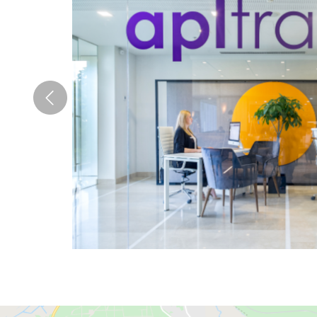
Одни из самых популярных туроператоров:
Anex Tour (Анекс Тур)
- главные направл
ценой.
Join Up
- лидер туристического рынка Укра
TezTour
- туроператор с долгой историей, 
TPG
- украинский туроператор, основные н
TUI
- европейский туроператор, который пр
Пегас Туристик
- Турция, Египет основны
Компас
- популярный туроператор при вы
Орбита и Альф
-
надежные партнеры по н
На сайте представлены не только путешествия с 