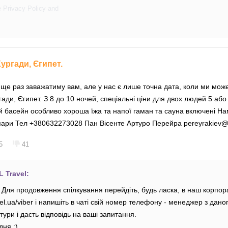
e
Privacy Policy
and
Хургади, Єгипет.
я ще раз заважатиму вам, але у нас є лише точна дата, коли ми може
гади, Єгипет. З 8 до 10 ночей, спеціальні ціни для двох людей 5 або
й басейн особливо хороша їжа та напої гаман та сауна включені Нам
 пари Тел +380632273028 Пан Вісенте Артуро Перейра pereyrakiev
5
41
 Travel:
 Для продовження спілкування перейдіть, будь ласка, в наш корпо
avel.ua/viber і напишіть в чаті свій номер телефону - менеджер з дан
тури і дасть відповідь на ваші запитання.
дня :)