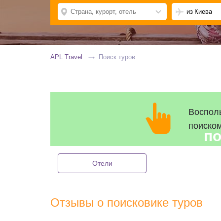
из
Киева
APL Travel
Поиск туров
Воспол
поиско
по
Отели
Отзывы о поисковике туров