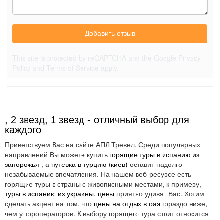
Добавить отзыв
This site is protected by reCAPTCHA and the Google
Privacy
Policy
and
Terms of Service
apply.
, 2 звезд, 1 звезд - отличный выбор для
каждого
Приветствуем Вас на сайте АПЛ Тревел. Среди популярных
направлений Вы можете купить
горящие туры в испанию из
запорожья
, а
путевка в турцию (киев)
оставит надолго
незабываемые впечатления. На нашем веб-ресурсе есть
горящие туры в страны с живописными местами, к примеру,
туры в испанию из украины, цены
приятно удивят Вас. Хотим
сделать акцент на том, что
цены на отдых в оаэ
гораздо ниже,
чем у тороператоров. К выбору горящего тура стоит относится