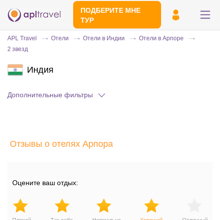
ПОДБЕРИТЕ МНЕ
ТУР
APL Travel
Отели
Отели в Индии
Отели в Арпоре
2 звезд
Индия
Дополнительные фильтры
Отправьте свой номер телефона
Отзывы о отелях Арпора
Эксперт свяжется с вами и сделает
индивидуальный подбор в течении
15
минут
Оцените ваш отдых: