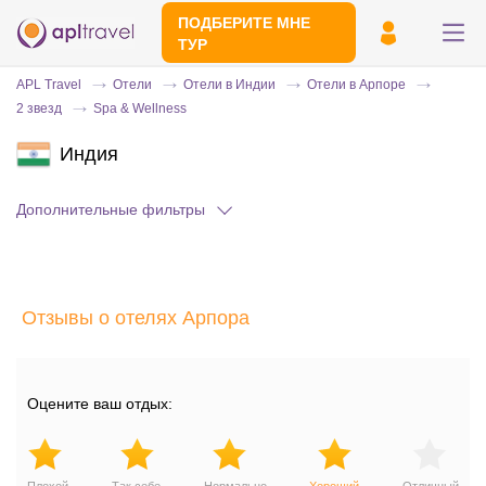
ПОДБЕРИТЕ МНЕ
ТУР
APL Travel
Отели
Отели в Индии
Отели в Арпоре
2 звезд
Spa & Wellness
Индия
Дополнительные фильтры
Отправьте свой номер телефона
Отзывы о отелях Арпора
Эксперт свяжется с вами и сделает
индивидуальный подбор в течении
15
минут
Оцените ваш отдых: