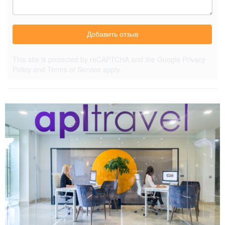
Добавить отзыв
This site is protected by reCAPTCHA and the Google
Privacy
Policy
and
Terms of Service
apply.