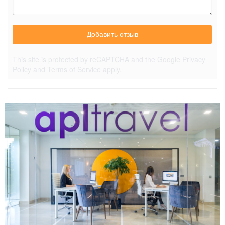
Добавить отзыв
This site is protected by reCAPTCHA and the Google
Privacy
Policy
and
Terms of Service
apply.