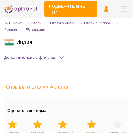
ПОДБЕРИТЕ МНЕ
ТУР
APL Travel
Отели
Отели в Индии
Отели в Арпоре
2 звезд
FB пансион
Индия
Дополнительные фильтры
Отправьте свой номер телефона
Отзывы о отелях Арпора
Эксперт свяжется с вами и сделает
индивидуальный подбор в течении
15
минут
Оцените ваш отдых: