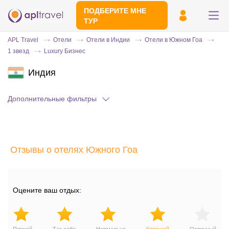
ПОДБЕРИТЕ МНЕ
ТУР
APL Travel
Отели
Отели в Индии
Отели в Южном Гоа
1 звезд
Luxury Бизнес
Индия
Дополнительные фильтры
Отправьте свой номер телефона
Отзывы о отелях Южного Гоа
Эксперт свяжется с вами и сделает
индивидуальный подбор в течении
15
минут
Оцените ваш отдых: