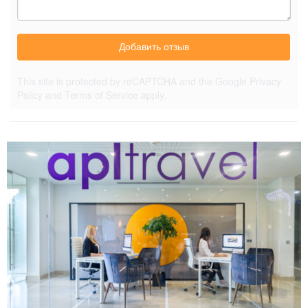
Добавить отзыв
This site is protected by reCAPTCHA and the Google
Privacy
Policy
and
Terms of Service
apply.