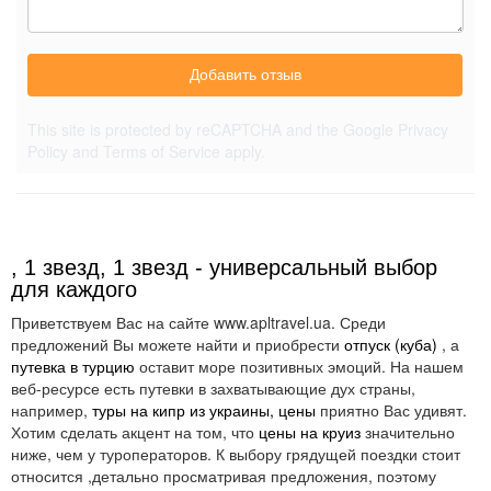
Добавить отзыв
This site is protected by reCAPTCHA and the Google
Privacy
Policy
and
Terms of Service
apply.
, 1 звезд, 1 звезд - универсальный выбор
для каждого
Приветствуем Вас на сайте www.apltravel.ua. Среди
предложений Вы можете найти и приобрести
отпуск (куба)
, а
путевка в турцию
оставит море позитивных эмоций. На нашем
веб-ресурсе есть путевки в захватывающие дух страны,
например,
туры на кипр из украины, цены
приятно Вас удивят.
Хотим сделать акцент на том, что
цены на круиз
значительно
ниже, чем у туроператоров. К выбору грядущей поездки стоит
относится ,детально просматривая предложения, поэтому