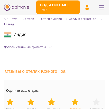
ПОДБЕРИТЕ МНЕ
ТУР
APL Travel
Отели
Отели в Индии
Отели в Южном Гоа
1 звезд
Индия
Дополнительные фильтры
Отправьте свой номер телефона
Отзывы о отелях Южного Гоа
Эксперт свяжется с вами и сделает
индивидуальный подбор в течении
15
минут
Оцените ваш отдых: