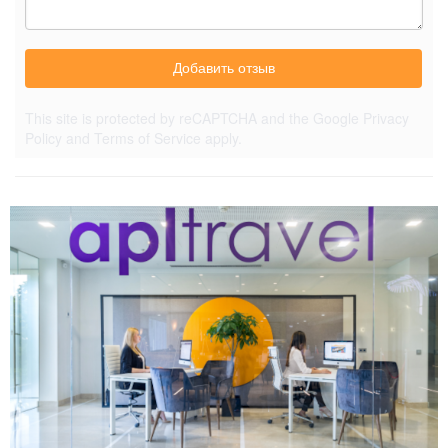
Добавить отзыв
This site is protected by reCAPTCHA and the Google
Privacy
Policy
and
Terms of Service
apply.