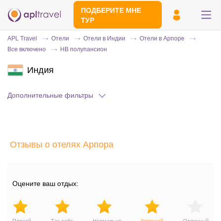
ПОДБЕРИТЕ МНЕ
ТУР
APL Travel
Отели
Отели в Индии
Отели в Арпоре
Все включено
HB полупансион
Индия
Дополнительные фильтры
Отправьте свой номер телефона
Отзывы о отелях Арпора
Эксперт свяжется с вами и сделает
индивидуальный подбор в течении
15
минут
Оцените ваш отдых: