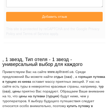
Добавить отзыв
This site is protected by reCAPTCHA and the Google
Privacy
Policy
and
Terms of Service
apply.
, 1 звезд, Тип отеля - 1 звезд -
универсальный выбор для каждого
Приветствуем Вас на сайте www.apltravel.ua. Среди
предложений Вы можете найти
отдых (оаэ)
, а
горящая путевка
в турцию из киева
оставит массу приятных эмоций. У нас на
сайте есть туры в невероятно красивые страны, например,
тур
(оаэ), цены
приятно Вас порадуют. Обращаем Ваше внимание
на то, что
цены на путевки (турция)
будут ниже, чем у
туроператоров. К выбору будущего путешествия следует
относится особо внимательно, поэтому
купить путевку в