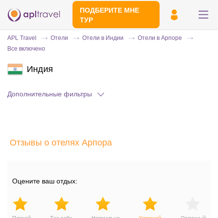
ПОДБЕРИТЕ МНЕ
ТУР
APL Travel
Отели
Отели в Индии
Отели в Арпоре
Все включено
Индия
Дополнительные фильтры
Отправьте свой номер телефона
Отзывы о отелях Арпора
Эксперт свяжется с вами и сделает
индивидуальный подбор в течении
15
минут
Оцените ваш отдых: