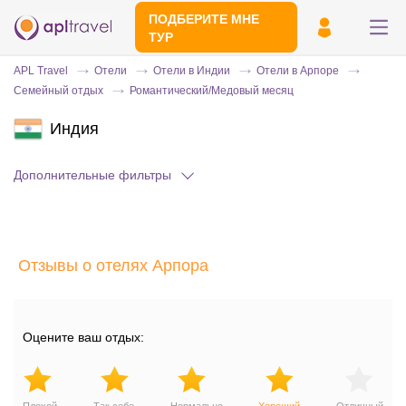
ПОДБЕРИТЕ МНЕ
ТУР
APL Travel
Отели
Отели в Индии
Отели в Арпоре
Семейный отдых
Романтический/Медовый месяц
Индия
Дополнительные фильтры
Отправьте свой номер телефона
Отзывы о отелях Арпора
Эксперт свяжется с вами и сделает
индивидуальный подбор в течении
15
минут
Оцените ваш отдых: