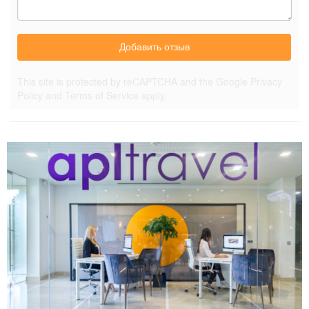
Добавить отзыв
This site is protected by reCAPTCHA and the Google
Privacy
Policy
and
Terms of Service
apply.