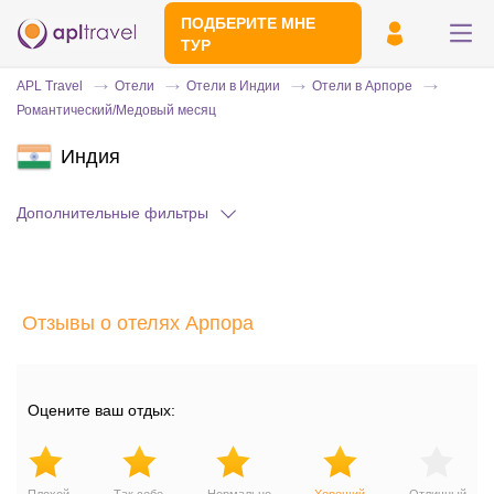
ПОДБЕРИТЕ МНЕ
ТУР
APL Travel
Отели
Отели в Индии
Отели в Арпоре
Романтический/Медовый месяц
Индия
Дополнительные фильтры
Отправьте свой номер телефона
Отзывы о отелях Арпора
Эксперт свяжется с вами и сделает
индивидуальный подбор в течении
15
минут
Оцените ваш отдых: