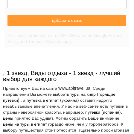
Добавить отзыв
This site is protected by reCAPTCHA and the Google
Privacy
Policy
and
Terms of Service
apply.
, 1 звезд, Виды отдыха - 1 звезд - лучший
выбор для каждого
Приветствуем Вас на сайте www.apltravel.ua. Среди
направлений Вы можете выбрать
туры на кипр (горящие
путевки)
, а
путевка в египет (украина)
оставит надолго
незабываемые впечатления. У нас на веб-сайте есть путевки в
страны невероятной красоты, например,
путевки (испания),
цены
приятно Вас удивят. Хотим обратить Ваше внимание:
цены на туры в египет
гораздо ниже, чем у тороператоров. К
выбору путешествия стоит относится ,тщательно просматривая