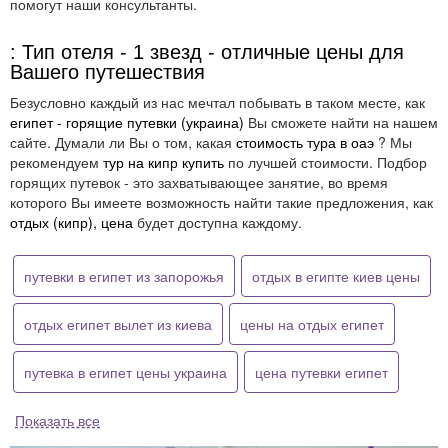
помогут наши консультанты.
: Тип отеля - 1 звезд - отличные цены для
Вашего путешествия
Безусловно каждый из нас мечтал побывать в таком месте, как
египет - горящие путевки (украина)
Вы сможете найти на нашем
сайте. Думали ли Вы о том, какая
стоимость тура в оаэ
? Мы
рекомендуем
тур на кипр купить
по лучшей стоимости. Подбор
горящих путевок - это захватывающее занятие, во время
которого Вы имеете возможность найти такие предложения, как
отдых (кипр), цена
будет доступна каждому.
путевки в египет из запорожья
отдых в египте киев цены
отдых египет вылет из киева
цены на отдых египет
путевка в египет цены украина
цена путевки египет
Показать все