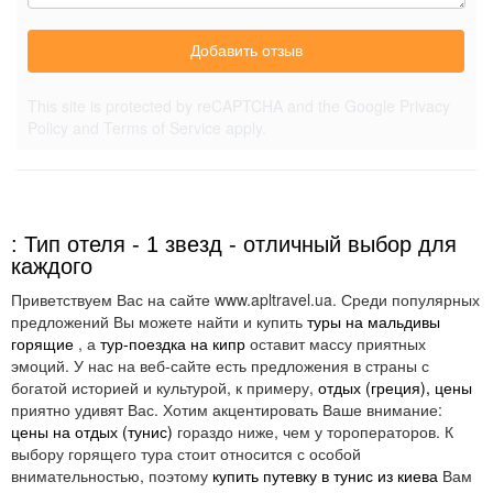
Добавить отзыв
This site is protected by reCAPTCHA and the Google
Privacy
Policy
and
Terms of Service
apply.
: Тип отеля - 1 звезд - отличный выбор для
каждого
Приветствуем Вас на сайте www.apltravel.ua. Среди популярных
предложений Вы можете найти и купить
туры на мальдивы
горящие
, а
тур-поездка на кипр
оставит массу приятных
эмоций. У нас на веб-сайте есть предложения в страны с
богатой историей и культурой, к примеру,
отдых (греция), цены
приятно удивят Вас. Хотим акцентировать Ваше внимание:
цены на отдых (тунис)
гораздо ниже, чем у тороператоров. К
выбору горящего тура стоит относится с особой
внимательностью, поэтому
купить путевку в тунис из киева
Вам