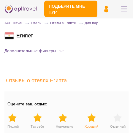
ПОДБЕРИТЕ МНЕ
ТУР
APL Travel
Отели
Отели в Египте
Для пар
Египет
Дополнительные фильтры
Отзывы о отелях Египта
Отправьте свой номер телефона
Эксперт свяжется с вами и сделает
индивидуальный подбор в течении
15
Оцените ваш отдых:
минут
Плохой
Так себе
Нормально
Хороший
Отличный