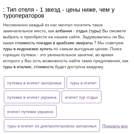
: Тип отеля - 1 звезд - цены ниже, чем у
туроператоров
Несомненно каждый из нас мечтал посетить такое
замечательное место, как
албания - отдых (туры)
Вы сможете
выбрать и приобрести на нашем сайте. Задумывались ли Вы,
какая
стоимость поездки в арабские эмираты
? Мы советуем
туры в индонезию купить
по самым выгодным ценам. Поиск
горящих путевок - это увлекательное занятие, во время
которого у Вас есть возможность найти такие предложения, как
туры в италию, стоимость
будет доступна каждому.
путевка в египет запорожье
туры в египет
путевки в египет украина
египет тур отдых
египет путевки украина
туры в египет из днепропетровска запорожья
Показать все