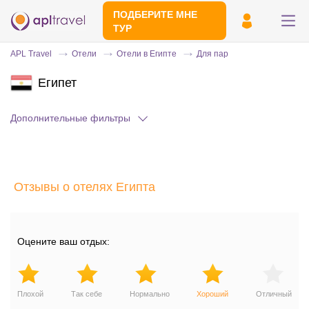
ПОДБЕРИТЕ МНЕ
ТУР
APL Travel
Отели
Отели в Египте
Для пар
Египет
Дополнительные фильтры
Отзывы о отелях Египта
Отправьте свой номер телефона
Эксперт свяжется с вами и сделает
индивидуальный подбор в течении
15
Оцените ваш отдых:
минут
Плохой
Так себе
Нормально
Хороший
Отличный