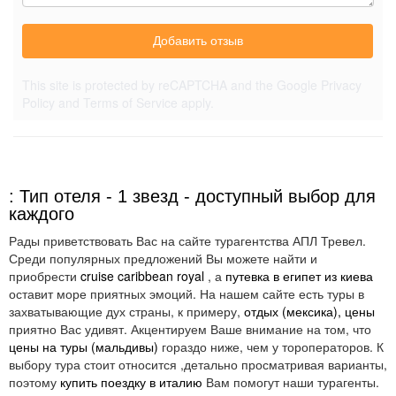
Добавить отзыв
This site is protected by reCAPTCHA and the Google
Privacy
Policy
and
Terms of Service
apply.
: Тип отеля - 1 звезд - доступный выбор для
каждого
Рады приветствовать Вас на сайте турагентства АПЛ Тревел.
Среди популярных предложений Вы можете найти и
приобрести
cruise caribbean royal
, а
путевка в египет из киева
оставит море приятных эмоций. На нашем сайте есть туры в
захватывающие дух страны, к примеру,
отдых (мексика), цены
приятно Вас удивят. Акцентируем Ваше внимание на том, что
цены на туры (мальдивы)
гораздо ниже, чем у тороператоров. К
выбору тура стоит относится ,детально просматривая варианты,
поэтому
купить поездку в италию
Вам помогут наши турагенты.