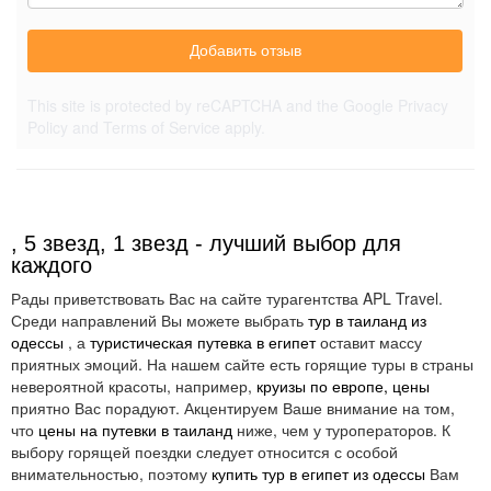
Добавить отзыв
This site is protected by reCAPTCHA and the Google
Privacy
Policy
and
Terms of Service
apply.
, 5 звезд, 1 звезд - лучший выбор для
каждого
Рады приветствовать Вас на сайте турагентства APL Travel.
Среди направлений Вы можете выбрать
тур в таиланд из
одессы
, а
туристическая путевка в египет
оставит массу
приятных эмоций. На нашем сайте есть горящие туры в страны
невероятной красоты, например,
круизы по европе, цены
приятно Вас порадуют. Акцентируем Ваше внимание на том,
что
цены на путевки в таиланд
ниже, чем у туроператоров. К
выбору горящей поездки следует относится с особой
внимательностью, поэтому
купить тур в египет из одессы
Вам