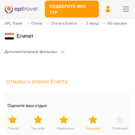
ПОДБЕРИТЕ МНЕ
ТУР
APL Travel
Отели
Отели в Египте
5 звезд
FB пансион
Египет
Дополнительные фильтры
Отзывы о отелях Египта
Отправьте свой номер телефона
Эксперт свяжется с вами и сделает
индивидуальный подбор в течении
15
Оцените ваш отдых:
минут
Плохой
Так себе
Нормально
Хороший
Отличный