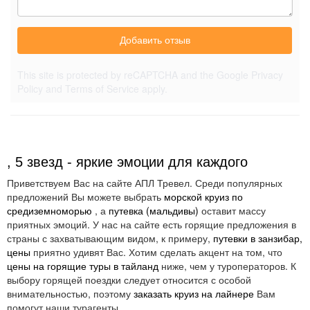
Добавить отзыв
This site is protected by reCAPTCHA and the Google
Privacy
Policy
and
Terms of Service
apply.
, 5 звезд - яркие эмоции для каждого
Приветствуем Вас на сайте АПЛ Тревел. Среди популярных
предложений Вы можете выбрать
морской круиз по
средиземноморью
, а
путевка (мальдивы)
оставит массу
приятных эмоций. У нас на сайте есть горящие предложения в
страны с захватывающим видом, к примеру,
путевки в занзибар,
цены
приятно удивят Вас. Хотим сделать акцент на том, что
цены на горящие туры в тайланд
ниже, чем у туроператоров. К
выбору горящей поездки следует относится с особой
внимательностью, поэтому
заказать круиз на лайнере
Вам
помогут наши турагенты.