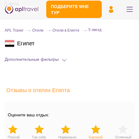
-- 5 звезд
ПОДБЕРИТЕ МНЕ
ТУР
5 звезд
APL Travel
Отели
Отели в Египте
Египет
Дополнительные фильтры
Отправьте свой номер телефона
Отзывы о отелях Египта
Эксперт свяжется с вами и сделает
индивидуальный подбор в течении
15
минут
Оцените ваш отдых:
Плохой
Так себе
Нормально
Хороший
Отличный