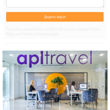
Додати відгук
This site is protected by reCAPTCHA and the Google
Privacy
Policy
and
Terms of Service
apply.