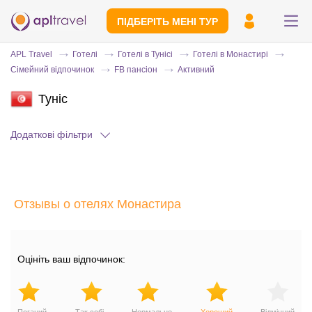
ПІДБЕРІТЬ МЕНІ ТУР
APL Travel
Готелі
Готелі в Тунісі
Готелі в Монастирі
Сімейний відпочинок
FB пансіон
Активний
Туніс
Додаткові фільтри
Надішліть свій номер телефону
Отзывы о отелях Монастира
Експерт зв'яжеться з вами і зробить
індивідуальний підбір протягом
15
хвилин
Оцініть ваш відпочинок: