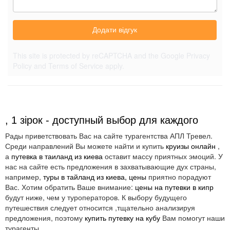
Додати відгук
This site is protected by reCAPTCHA and the Google
Privacy
Policy
and
Terms of Service
apply.
, 1 зірок - доступный выбор для каждого
Рады приветствовать Вас на сайте турагентства АПЛ Тревел.
Среди направлений Вы можете найти и купить
круизы онлайн
,
а
путевка в таиланд из киева
оставит массу приятных эмоций. У
нас на сайте есть предложения в захватывающие дух страны,
например,
туры в тайланд из киева, цены
приятно порадуют
Вас. Хотим обратить Ваше внимание:
цены на путевки в кипр
будут ниже, чем у туроператоров. К выбору будущего
путешествия следует относится ,тщательно анализируя
предложения, поэтому
купить путевку на кубу
Вам помогут наши
турагенты.