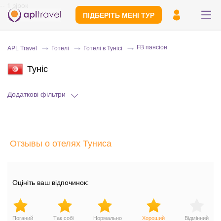
-- 1 зірок
ПІДБЕРІТЬ МЕНІ ТУР
FB пансіон
APL Travel
Готелі
Готелі в Тунісі
Туніс
Додаткові фільтри
Надішліть свій номер телефону
Отзывы о отелях Туниса
Експерт зв'яжеться з вами і зробить
індивідуальний підбір протягом
15
хвилин
Оцініть ваш відпочинок:
Поганий
Так собі
Нормально
Хороший
Відмінний