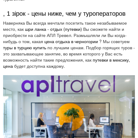
, 1 зірок - цены ниже, чем у туроператоров
Наверняка Вы всегда мечтали посетить такое незабываемое
место, как
шри ланка - отдых (путевки)
Вы сможете найти и
приобрести на сайте АПЛ Тревел. Размышляли ли Вы когда-
нибудь о том, какая
цена отдыха в черногории
? Мы советуем
туры в турцию купить
по лучшим ценам. Подбор горящих туров -
это захватывающее занятие, во время которого у Вас есть
возможность найти такие предложения, как
путевки в мексику,
цена
будет доступна каждому.