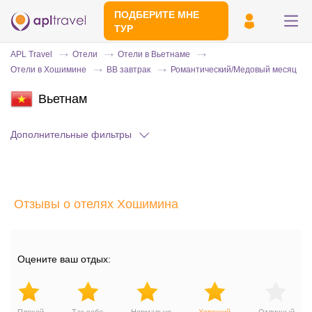
ПОДБЕРИТЕ МНЕ
ТУР
APL Travel
Отели
Отели в Вьетнаме
Отели в Хошимине
BB завтрак
Романтический/Медовый месяц
Вьетнам
Дополнительные фильтры
Отправьте свой номер телефона
Отзывы о отелях Хошимина
Эксперт свяжется с вами и сделает
индивидуальный подбор в течении
15
минут
Оцените ваш отдых: