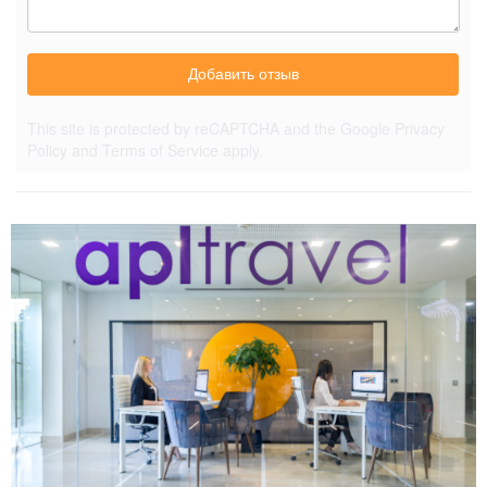
Добавить отзыв
This site is protected by reCAPTCHA and the Google
Privacy
Policy
and
Terms of Service
apply.