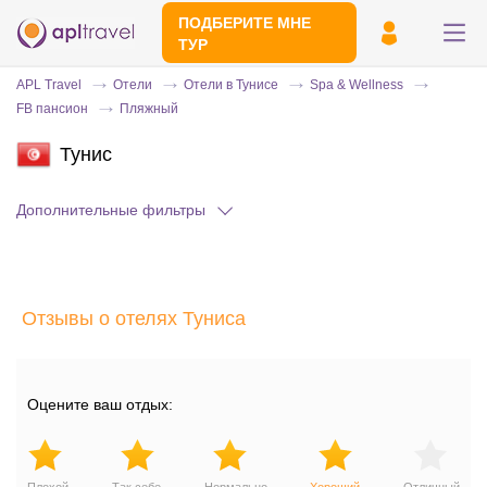
ПОДБЕРИТЕ МНЕ
ТУР
APL Travel
Отели
Отели в Тунисе
Spa & Wellness
FB пансион
Пляжный
Тунис
Дополнительные фильтры
Отправьте свой номер телефона
Отзывы о отелях Туниса
Эксперт свяжется с вами и сделает
индивидуальный подбор в течении
15
минут
Оцените ваш отдых: