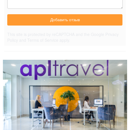
Добавить отзыв
This site is protected by reCAPTCHA and the Google
Privacy
Policy
and
Terms of Service
apply.