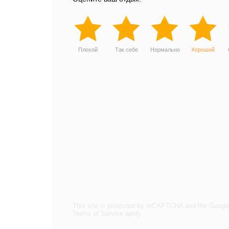
Плохой
Так себе
Нормально
Хороший
This site is protected by reCAPTCHA and the Googl
Terms of Service
apply.