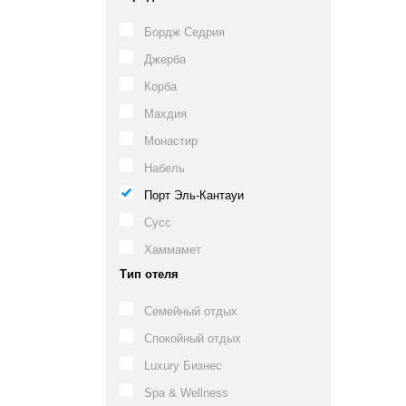
Бордж Седрия
Джерба
Корба
Махдия
Монастир
Набель
Порт Эль-Кантауи
Сусс
Хаммамет
Тип отеля
Семейный отдых
Спокойный отдых
Luxury Бизнес
Spa & Wellness