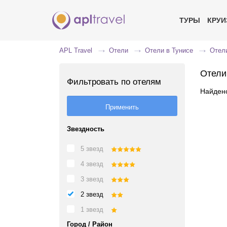
ТУРЫ
КРУ
APL Travel
Отели
Отели в Тунисе
Отели
Отели
Фильтровать по отелям
Найдено
Звездность
5 звезд
4 звезд
3 звезд
2 звезд
1 звезд
Город / Район