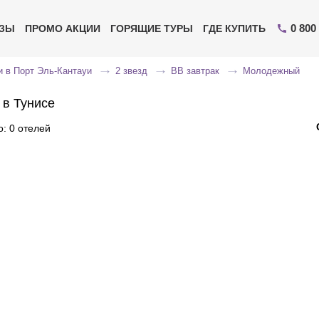
0 800
ИЗЫ
ПРОМО АКЦИИ
ГОРЯЩИЕ ТУРЫ
ГДЕ КУПИТЬ
 в Порт Эль-Кантауи
2 звезд
BB завтрак
Молодежный
 в Тунисе
: 0 отелей
Отправьте свой номер телефона
Эксперт свяжется с вами и сделает индивидуальный
подбор в течении
15 минут