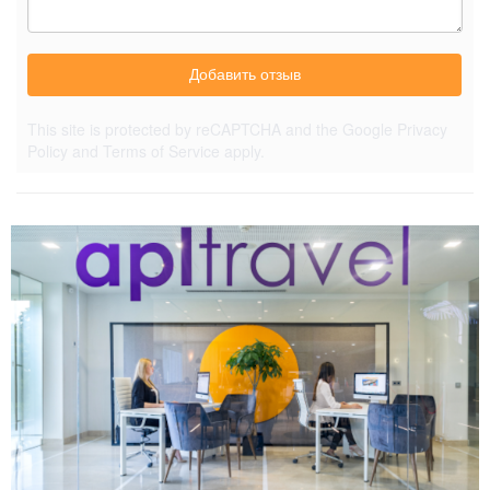
Добавить отзыв
This site is protected by reCAPTCHA and the Google
Privacy
Policy
and
Terms of Service
apply.