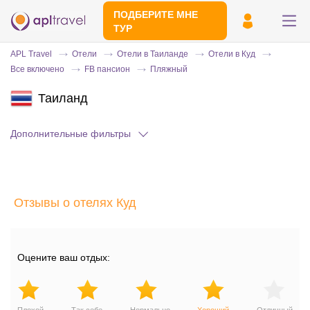
ПОДБЕРИТЕ МНЕ
ТУР
APL Travel
Отели
Отели в Таиланде
Отели в Куд
Все включено
FB пансион
Пляжный
Таиланд
Дополнительные фильтры
Отправьте свой номер телефона
Отзывы о отелях Куд
Эксперт свяжется с вами и сделает
индивидуальный подбор в течении
15
минут
Оцените ваш отдых: