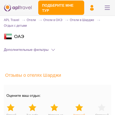
ПОДБЕРИТЕ МНЕ
ТУР
APL Travel
Отели
Отели в ОАЭ
Отели в Шардже
Отдых с детьми
ОАЭ
Дополнительные фильтры
Отправьте свой номер телефона
Отзывы о отелях Шарджи
Эксперт свяжется с вами и сделает
индивидуальный подбор в течении
15
минут
Оцените ваш отдых: