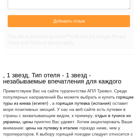
Добавить отзыв
This site is protected by reCAPTCHA and the Google
Privacy
Policy
and
Terms of Service
apply.
, 1 звезд, Тип отеля - 1 звезд -
незабываемые впечатления для каждого
Приветствуем Вас на сайте турагентства АПЛ Тревел. Среди
популярных направлений Вы можете выбрать и купить
горящие
туры из киева (египет)
, а
горящая путевка (испания)
оставит
море позитивных эмоций. У нас на веб-сайте есть путевки в
страны с захватывающим видом, к примеру,
отдых в тунисе из
украины, цены
приятно Вас удивят. Хотим акцентировать Ваше
внимание:
цены на путевку в италию
гораздо ниже, чем у
тороператоров. К выбору горящей поездки следует относится с