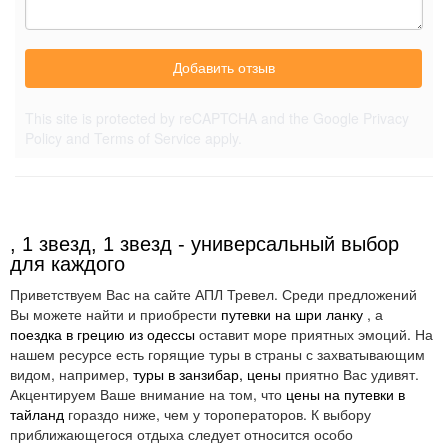
Добавить отзыв
This site is protected by reCAPTCHA and the Google
Privacy
Policy
and
Terms of Service
apply.
, 1 звезд, 1 звезд - универсальный выбор
для каждого
Приветствуем Вас на сайте АПЛ Тревел. Среди предложений
Вы можете найти и приобрести
путевки на шри ланку
, а
поездка в грецию из одессы
оставит море приятных эмоций. На
нашем ресурсе есть горящие туры в страны с захватывающим
видом, например,
туры в занзибар, цены
приятно Вас удивят.
Акцентируем Ваше внимание на том, что
цены на путевки в
тайланд
гораздо ниже, чем у тороператоров. К выбору
приближающегося отдыха следует относится особо