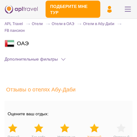
ПОДБЕРИТЕ МНЕ
ТУР
APL Travel
Отели
Отели в ОАЭ
Отели в Абу-Даби
FB пансион
ОАЭ
Дополнительные фильтры
Отправьте свой номер телефона
Отзывы о отелях Абу-Даби
Эксперт свяжется с вами и сделает
индивидуальный подбор в течении
15
минут
Оцените ваш отдых: