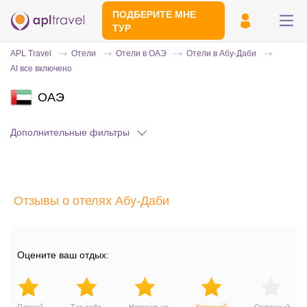
ПОДБЕРИТЕ МНЕ
ТУР
APL Travel
Отели
Отели в ОАЭ
Отели в Абу-Даби
AI все включено
ОАЭ
Дополнительные фильтры
Отправьте свой номер телефона
Отзывы о отелях Абу-Даби
Эксперт свяжется с вами и сделает
индивидуальный подбор в течении
15
минут
Оцените ваш отдых: