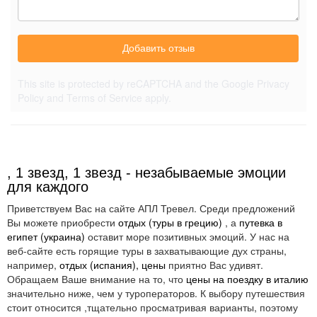
Добавить отзыв
This site is protected by reCAPTCHA and the Google
Privacy
Policy
and
Terms of Service
apply.
, 1 звезд, 1 звезд - незабываемые эмоции
для каждого
Приветствуем Вас на сайте АПЛ Тревел. Среди предложений
Вы можете приобрести
отдых (туры в грецию)
, а
путевка в
египет (украина)
оставит море позитивных эмоций. У нас на
веб-сайте есть горящие туры в захватывающие дух страны,
например,
отдых (испания), цены
приятно Вас удивят.
Обращаем Ваше внимание на то, что
цены на поездку в италию
значительно ниже, чем у туроператоров. К выбору путешествия
стоит относится ,тщательно просматривая варианты, поэтому