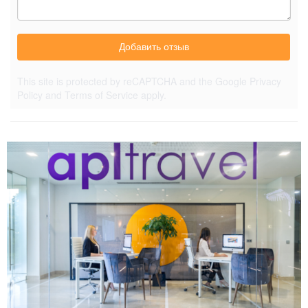
Добавить отзыв
This site is protected by reCAPTCHA and the Google
Privacy
Policy
and
Terms of Service
apply.