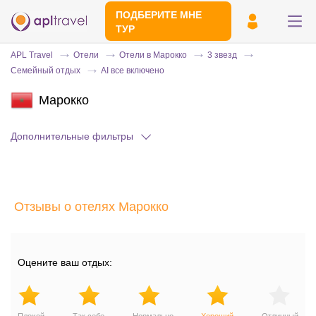
ПОДБЕРИТЕ МНЕ
ТУР
APL Travel
Отели
Отели в Марокко
3 звезд
Семейный отдых
AI все включено
Марокко
Дополнительные фильтры
Отправьте свой номер телефона
Отзывы о отелях Марокко
Эксперт свяжется с вами и сделает
индивидуальный подбор в течении
15
минут
Оцените ваш отдых: