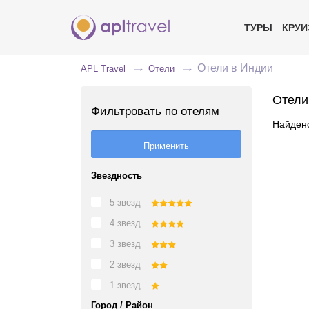
ТУРЫ
КРУ
Отели в Индии
APL Travel
Отели
Отели
Фильтровать по отелям
Найдено
Звездность
5 звезд
4 звезд
3 звезд
2 звезд
1 звезд
Город / Район