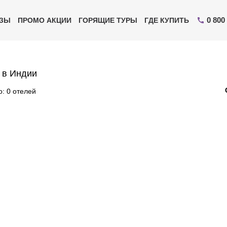
0 800
ИЗЫ
ПРОМО АКЦИИ
ГОРЯЩИЕ ТУРЫ
ГДЕ КУПИТЬ
 в Индии
: 0 отелей
Отправьте свой номер телефона
Эксперт свяжется с вами и сделает индивидуальный
подбор в течении
15 минут