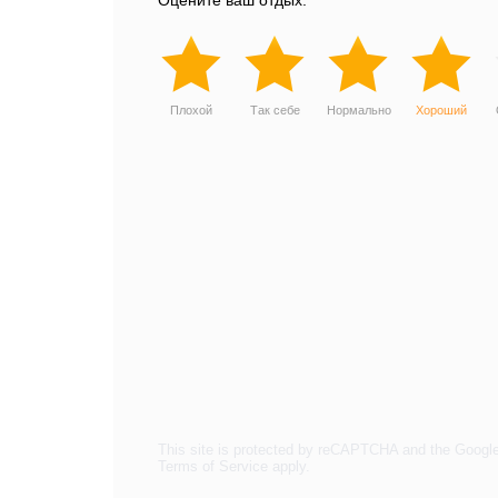
Оцените ваш отдых:
Плохой
Так себе
Нормально
Хороший
This site is protected by reCAPTCHA and the Googl
Terms of Service
apply.