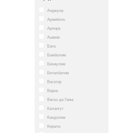
Анджуна
Арамболь
Арпора
Ашвем
Бага
Бамболим
Бенаулим
Беталбатим
Вагатор
Варка
Васко да Гама
Калангут
Кандолим
Керала