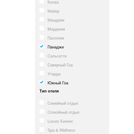
Колва
Мабор
Мандрем
Морджим
Палолем
Панаджи
Сальсетте
Северный Гоа
Уторда
Южный Гоа
Тип отеля
Семейный отдых
Спокойный отдых
Luxury Бизнес
Spa & Wellness