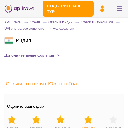
ПОДБЕРИТЕ МНЕ
ТУР
APL Travel
Отели
Отели в Индии
Отели в Южном Гоа
UAI ультра все включено
Молодежный
Индия
Дополнительные фильтры
Отправьте свой номер телефона
Отзывы о отелях Южного Гоа
Эксперт свяжется с вами и сделает
индивидуальный подбор в течении
15
минут
Оцените ваш отдых: