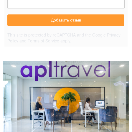
Добавить отзыв
This site is protected by reCAPTCHA and the Google
Privacy
Policy
and
Terms of Service
apply.