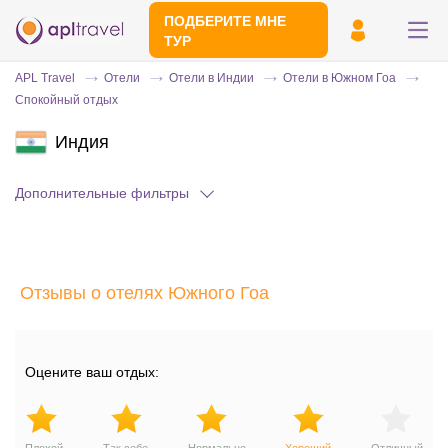
ПОДБЕРИТЕ МНЕ
ТУР
APL Travel
Отели
Отели в Индии
Отели в Южном Гоа
Спокойный отдых
Индия
Дополнительные фильтры
Отправьте свой номер телефона
Отзывы о отелях Южного Гоа
Эксперт свяжется с вами и сделает
индивидуальный подбор в течении
15
минут
Оцените ваш отдых: