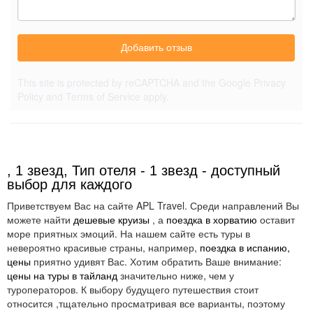
Добавить отзыв
This site is protected by reCAPTCHA and the Google
Privacy
Policy
and
Terms of Service
apply.
, 1 звезд, Тип отеля - 1 звезд - доступный
выбор для каждого
Приветствуем Вас на сайте APL Travel. Среди направлений Вы
можете найти
дешевые круизы
, а
поездка в хорватию
оставит
море приятных эмоций. На нашем сайте есть туры в
невероятно красивые страны, например,
поездка в испанию,
цены
приятно удивят Вас. Хотим обратить Ваше внимание:
цены на туры в тайланд
значительно ниже, чем у
туроператоров. К выбору будущего путешествия стоит
относится ,тщательно просматривая все варианты, поэтому