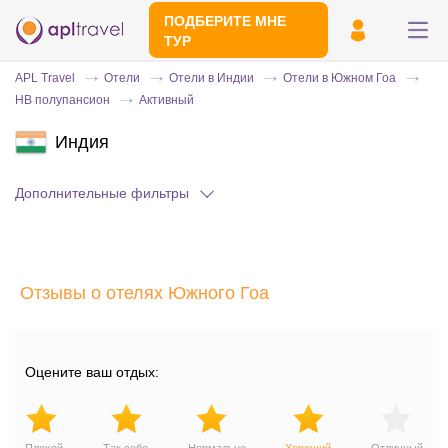
ПОДБЕРИТЕ МНЕ
ТУР
APL Travel
Отели
Отели в Индии
Отели в Южном Гоа
HB полупансион
Активный
Индия
Дополнительные фильтры
Отправьте свой номер телефона
Отзывы о отелях Южного Гоа
Эксперт свяжется с вами и сделает
индивидуальный подбор в течении
15
минут
Оцените ваш отдых: