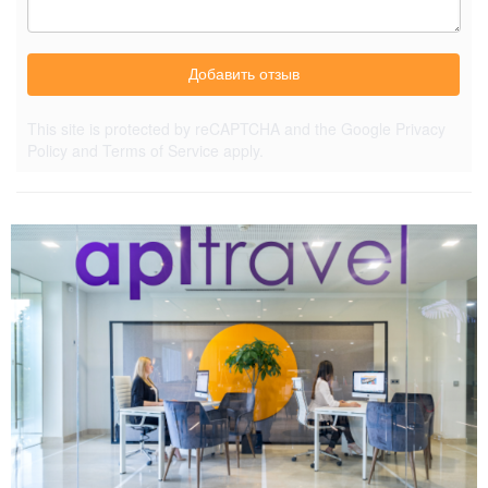
Добавить отзыв
This site is protected by reCAPTCHA and the Google
Privacy
Policy
and
Terms of Service
apply.