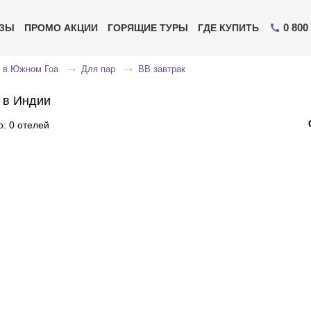
0 800
ИЗЫ
ПРОМО АКЦИИ
ГОРЯЩИЕ ТУРЫ
ГДЕ КУПИТЬ
 в Южном Гоа
Для пар
BB завтрак
 в Индии
: 0 отелей
Отправьте свой номер телефона
Эксперт свяжется с вами и сделает индивидуальный
подбор в течении
15 минут