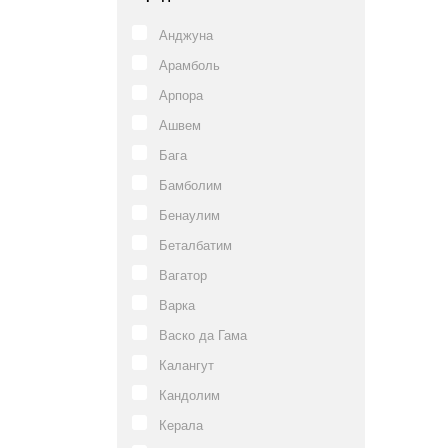
Анджуна
Арамболь
Арпора
Ашвем
Бага
Бамболим
Бенаулим
Беталбатим
Вагатор
Варка
Васко да Гама
Калангут
Кандолим
Керала