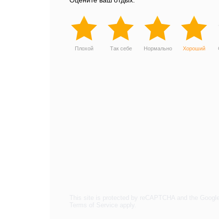
Оцените ваш отдых:
Плохой
Так себе
Нормально
Хороший
This site is protected by reCAPTCHA and the Googl
Terms of Service
apply.