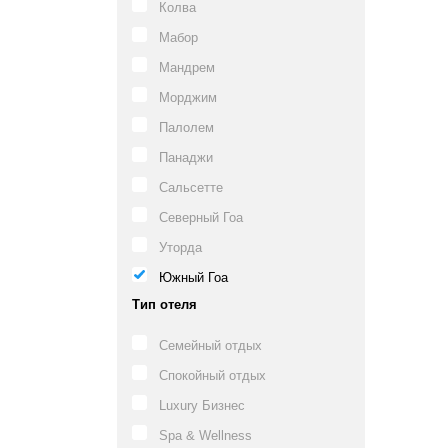
Колва
Мабор
Мандрем
Морджим
Палолем
Панаджи
Сальсетте
Северный Гоа
Уторда
Южный Гоа
Тип отеля
Семейный отдых
Спокойный отдых
Luxury Бизнес
Spa & Wellness