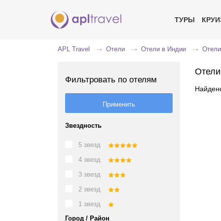
ТУРЫ
КРУ
APL Travel
Отели
Отели в Индии
Отели
Отели
Фильтровать по отелям
Найдено
Звездность
5 звезд
4 звезд
3 звезд
2 звезд
1 звезд
Город / Район