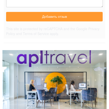
Добавить отзыв
This site is protected by reCAPTCHA and the Google
Privacy
Policy
and
Terms of Service
apply.