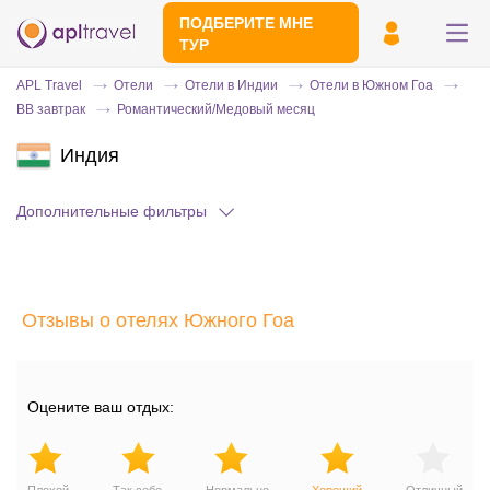
ПОДБЕРИТЕ МНЕ
ТУР
APL Travel
Отели
Отели в Индии
Отели в Южном Гоа
BB завтрак
Романтический/Медовый месяц
Индия
Дополнительные фильтры
Отправьте свой номер телефона
Отзывы о отелях Южного Гоа
Эксперт свяжется с вами и сделает
индивидуальный подбор в течении
15
минут
Оцените ваш отдых: