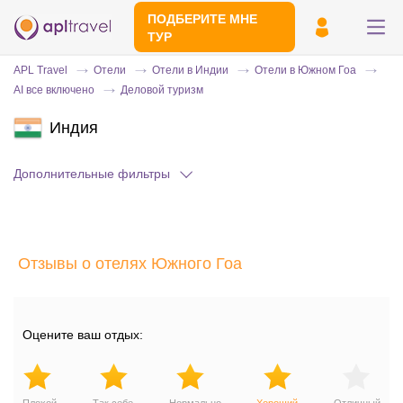
ПОДБЕРИТЕ МНЕ
ТУР
APL Travel
Отели
Отели в Индии
Отели в Южном Гоа
AI все включено
Деловой туризм
Индия
Дополнительные фильтры
Отправьте свой номер телефона
Отзывы о отелях Южного Гоа
Эксперт свяжется с вами и сделает
индивидуальный подбор в течении
15
минут
Оцените ваш отдых: