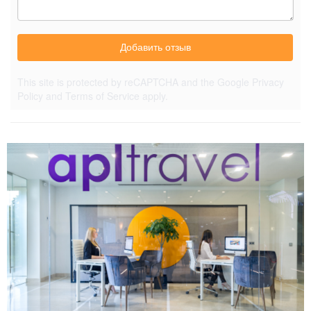
Добавить отзыв
This site is protected by reCAPTCHA and the Google
Privacy
Policy
and
Terms of Service
apply.