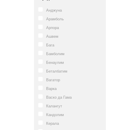
Анджуна
Арамболь
Арпора
Ашвем
Бага
Бамболим
Бенаулим
Беталбатим
Вагатор
Варка
Васко да Гама
Калангут
Кандолим
Керала