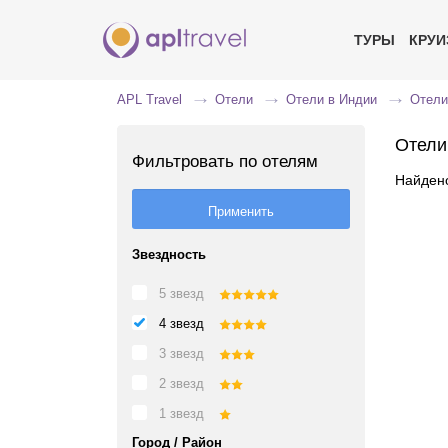
ТУРЫ
КРУ
APL Travel
Отели
Отели в Индии
Отели
Отели
Фильтровать по отелям
Найдено
Звездность
5 звезд
4 звезд
3 звезд
2 звезд
1 звезд
Город / Район