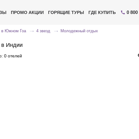
0 800
ИЗЫ
ПРОМО АКЦИИ
ГОРЯЩИЕ ТУРЫ
ГДЕ КУПИТЬ
 в Южном Гоа
4 звезд
Молодежный отдых
 в Индии
: 0 отелей
Отправьте свой номер телефона
Эксперт свяжется с вами и сделает индивидуальный
подбор в течении
15 минут