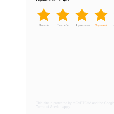
Оцените ваш отдых:
Плохой
Так себе
Нормально
Хороший
This site is protected by reCAPTCHA and the Googl
Terms of Service
apply.