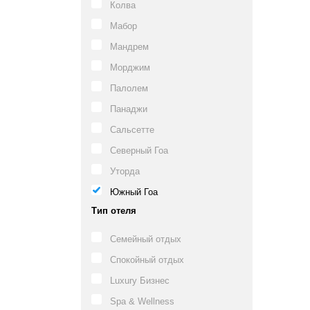
Колва
Мабор
Мандрем
Морджим
Палолем
Панаджи
Сальсетте
Северный Гоа
Уторда
Южный Гоа
Тип отеля
Семейный отдых
Спокойный отдых
Luxury Бизнес
Spa & Wellness