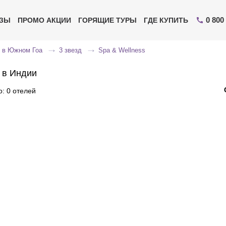
0 800
ИЗЫ
ПРОМО АКЦИИ
ГОРЯЩИЕ ТУРЫ
ГДЕ КУПИТЬ
 в Южном Гоа
3 звезд
Spa & Wellness
 в Индии
: 0 отелей
Отправьте свой номер телефона
Эксперт свяжется с вами и сделает индивидуальный
подбор в течении
15 минут