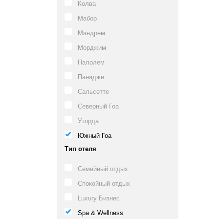
Колва
Мабор
Мандрем
Морджим
Палолем
Панаджи
Сальсетте
Северный Гоа
Уторда
Южный Гоа
Тип отеля
Семейный отдых
Спокойный отдых
Luxury Бизнес
Spa & Wellness