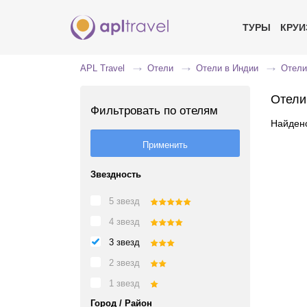
ТУРЫ
КРУ
APL Travel
Отели
Отели в Индии
Отели
Отели
Фильтровать по отелям
Найдено
Звездность
5 звезд
4 звезд
3 звезд
2 звезд
1 звезд
Город / Район