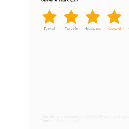
Оцените ваш отдых:
Плохой
Так себе
Нормально
Хороший
This site is protected by reCAPTCHA and the Googl
Terms of Service
apply.