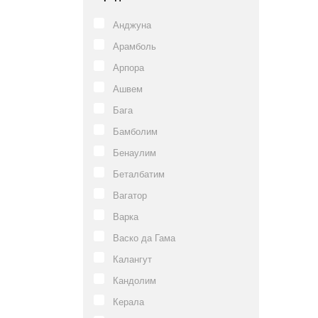
Анджуна
Арамболь
Арпора
Ашвем
Бага
Бамболим
Бенаулим
Беталбатим
Вагатор
Варка
Васко да Гама
Калангут
Кандолим
Керала