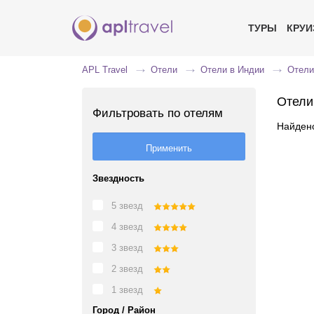
ТУРЫ
КРУ
APL Travel
Отели
Отели в Индии
Отели
Отели
Фильтровать по отелям
Найдено
Звездность
5 звезд
4 звезд
3 звезд
2 звезд
1 звезд
Город / Район