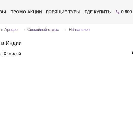
0 800
ИЗЫ
ПРОМО АКЦИИ
ГОРЯЩИЕ ТУРЫ
ГДЕ КУПИТЬ
 в Арпоре
Спокойный отдых
FB пансион
 в Индии
: 0 отелей
Отправьте свой номер телефона
Эксперт свяжется с вами и сделает индивидуальный
подбор в течении
15 минут