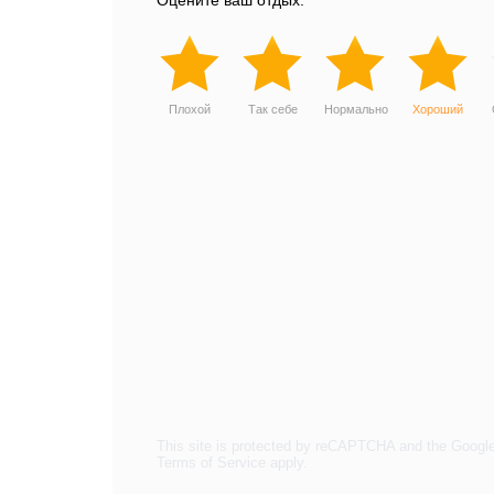
Оцените ваш отдых:
Плохой
Так себе
Нормально
Хороший
This site is protected by reCAPTCHA and the Googl
Terms of Service
apply.