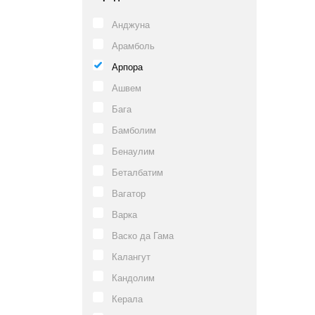
Анджуна
Арамболь
Арпора
Ашвем
Бага
Бамболим
Бенаулим
Беталбатим
Вагатор
Варка
Васко да Гама
Калангут
Кандолим
Керала