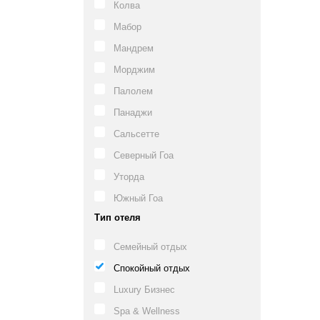
Колва
Мабор
Мандрем
Морджим
Палолем
Панаджи
Сальсетте
Северный Гоа
Уторда
Южный Гоа
Тип отеля
Семейный отдых
Спокойный отдых
Luxury Бизнес
Spa & Wellness