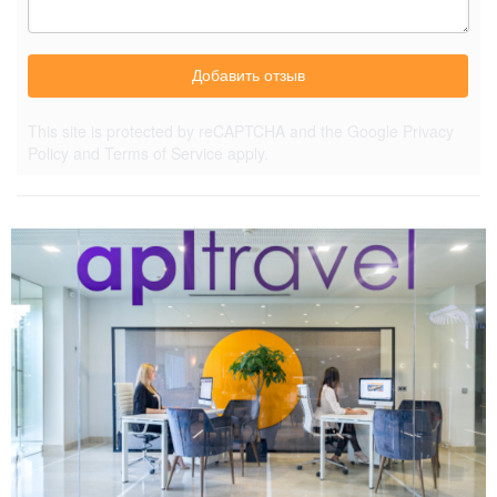
Добавить отзыв
This site is protected by reCAPTCHA and the Google
Privacy
Policy
and
Terms of Service
apply.