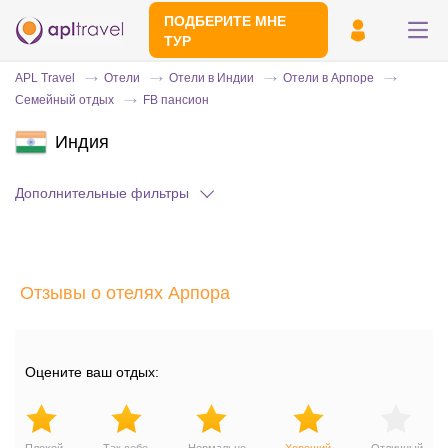
ПОДБЕРИТЕ МНЕ
ТУР
APL Travel
Отели
Отели в Индии
Отели в Арпоре
Семейный отдых
FB пансион
Индия
Дополнительные фильтры
Отправьте свой номер телефона
Отзывы о отелях Арпора
Эксперт свяжется с вами и сделает
индивидуальный подбор в течении
15
минут
Оцените ваш отдых: