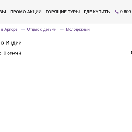
0 800
ИЗЫ
ПРОМО АКЦИИ
ГОРЯЩИЕ ТУРЫ
ГДЕ КУПИТЬ
 в Арпоре
Отдых с детьми
Молодежный
 в Индии
: 0 отелей
Отправьте свой номер телефона
Эксперт свяжется с вами и сделает индивидуальный
подбор в течении
15 минут