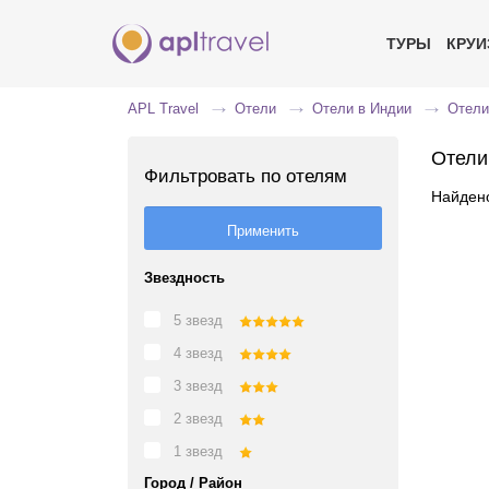
ТУРЫ
КРУ
APL Travel
Отели
Отели в Индии
Отели
Отели
Фильтровать по отелям
Найдено
Звездность
5 звезд
4 звезд
3 звезд
2 звезд
1 звезд
Город / Район