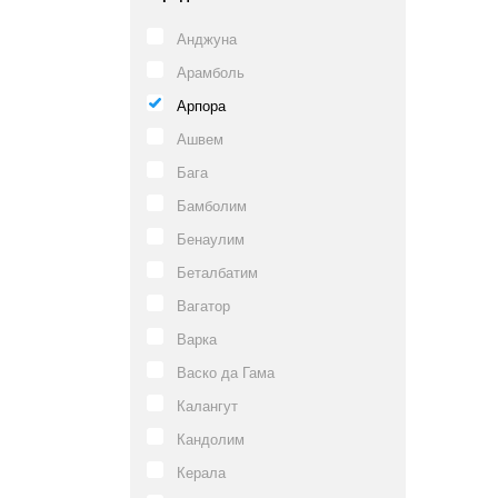
Анджуна
Арамболь
Арпора
Ашвем
Бага
Бамболим
Бенаулим
Беталбатим
Вагатор
Варка
Васко да Гама
Калангут
Кандолим
Керала