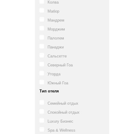
Колва
Мабор
Мандрем
Морджим
Палолем
Панаджи
Сальсетте
Северный Гоа
Уторда
Южный Гоа
Тип отеля
Семейный отдых
Спокойный отдых
Luxury Бизнес
Spa & Wellness