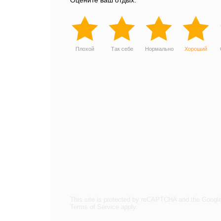
Оцените ваш отдых:
Плохой
Так себе
Нормально
Хороший
This site is protected by reCAPTCHA and the Googl
Terms of Service
apply.