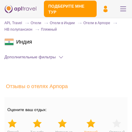
ПОДБЕРИТЕ МНЕ
ТУР
APL Travel
Отели
Отели в Индии
Отели в Арпоре
HB полупансион
Пляжный
Индия
Дополнительные фильтры
Отправьте свой номер телефона
Отзывы о отелях Арпора
Эксперт свяжется с вами и сделает
индивидуальный подбор в течении
15
минут
Оцените ваш отдых: