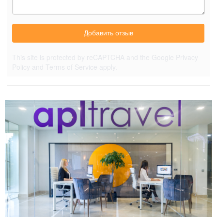
Добавить отзыв
This site is protected by reCAPTCHA and the Google
Privacy
Policy
and
Terms of Service
apply.