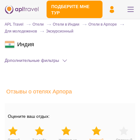
ПОДБЕРИТЕ МНЕ
ТУР
APL Travel
Отели
Отели в Индии
Отели в Арпоре
Для молодеженов
Экскурсионный
Индия
Дополнительные фильтры
Отправьте свой номер телефона
Отзывы о отелях Арпора
Эксперт свяжется с вами и сделает
индивидуальный подбор в течении
15
минут
Оцените ваш отдых: