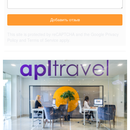
Добавить отзыв
This site is protected by reCAPTCHA and the Google
Privacy
Policy
and
Terms of Service
apply.