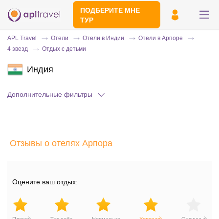
ПОДБЕРИТЕ МНЕ
ТУР
APL Travel
Отели
Отели в Индии
Отели в Арпоре
4 звезд
Отдых с детьми
Индия
Дополнительные фильтры
Отправьте свой номер телефона
Отзывы о отелях Арпора
Эксперт свяжется с вами и сделает
индивидуальный подбор в течении
15
минут
Оцените ваш отдых: