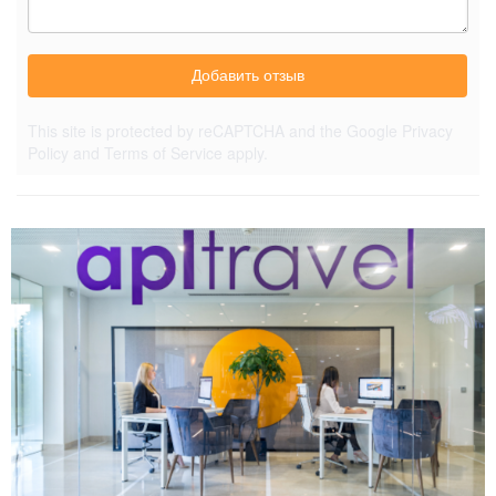
Добавить отзыв
This site is protected by reCAPTCHA and the Google
Privacy
Policy
and
Terms of Service
apply.