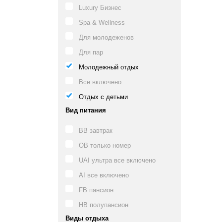
Luxury Бизнес
Spa & Wellness
Для молодеженов
Для пар
Молодежный отдых
Все включено
Отдых с детьми
Вид питания
BB завтрак
OB только номер
UAI ультра все включено
AI все включено
FB пансион
HB полупансион
Виды отдыха