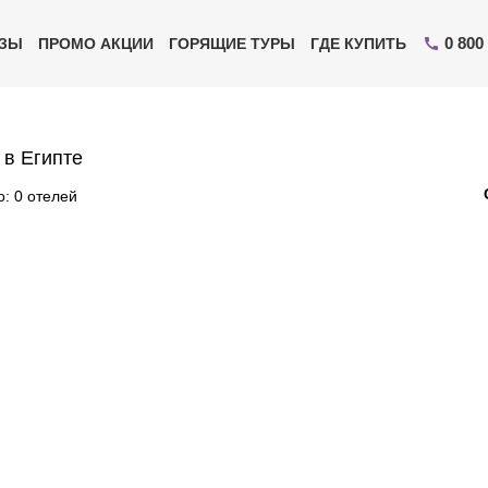
0 800
ИЗЫ
ПРОМО АКЦИИ
ГОРЯЩИЕ ТУРЫ
ГДЕ КУПИТЬ
 в Египте
: 0 отелей
Отправьте свой номер телефона
Эксперт свяжется с вами и сделает индивидуальный
подбор в течении
15 минут