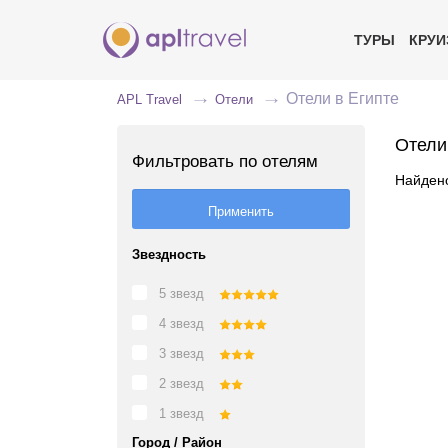
ТУРЫ
КРУ
Отели в Египте
APL Travel
Отели
Отели
Фильтровать по отелям
Найдено
Звездность
5 звезд
4 звезд
3 звезд
2 звезд
1 звезд
Город / Район