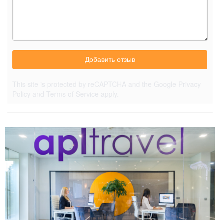
Добавить отзыв
This site is protected by reCAPTCHA and the Google
Privacy
Policy
and
Terms of Service
apply.