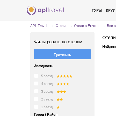
ТУРЫ
КРУ
APL Travel
Отели
Отели в Египте
Все 
Отели
Фильтровать по отелям
Найдено
Звездность
5 звезд
4 звезд
3 звезд
2 звезд
1 звезд
Город / Район