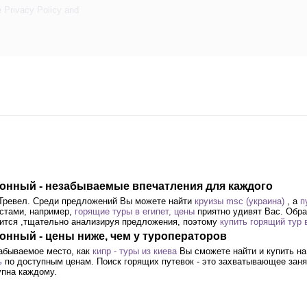
e
Privacy Policy
and
сионный - незабываемые впечатления для каждого
 Тревел. Среди предложений Вы можете найти
круизы msc (украина)
, а
п
естами, например,
горящие туры в египет, цены
приятно удивят Вас. Обр
осится ,тщательно анализируя предложения, поэтому
купить горящий тур 
ионный - цены ниже, чем у туроператоров
забываемое место, как
кипр - туры из киева
Вы сможете найти и купить на
ь
по доступным ценам. Поиск горящих путевок - это захватывающее занят
упна каждому.