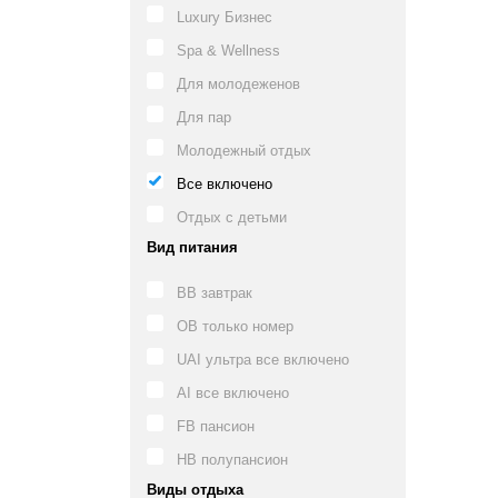
Luxury Бизнес
Spa & Wellness
Для молодеженов
Для пар
Молодежный отдых
Все включено
Отдых с детьми
Вид питания
BB завтрак
OB только номер
UAI ультра все включено
AI все включено
FB пансион
HB полупансион
Виды отдыха