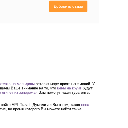
Добавить отзыв
утевка на мальдивы
оставит море приятных эмоций. У
ащаем Ваше внимание на то, что
цены на круиз
будут
в египет из запорожья
Вам помогут наши турагенты.
 сайте APL Travel. Думали ли Вы о том, какая
цена
ие, во время которого Вы можете найти такие