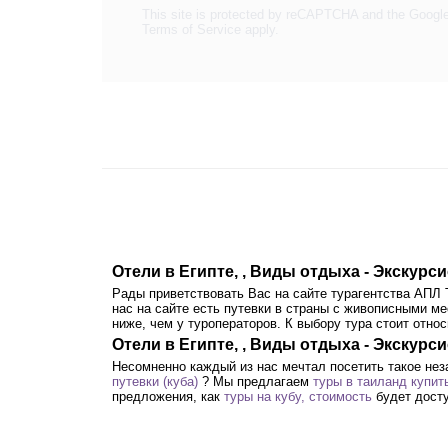
This site is protected by reCAPTCHA and the Googl
Terms of Service
apply.
Отели в Египте, , Виды отдыха - Экскур
Рады приветствовать Вас на сайте турагентства АПЛ
нас на сайте есть путевки в страны с живописными м
ниже, чем у туроператоров. К выбору тура стоит отн
Отели в Египте, , Виды отдыха - Экскурс
Несомненно каждый из нас мечтал посетить такое не
путевки (куба)
? Мы предлагаем
туры в таиланд купит
предложения, как
туры на кубу, стоимость
будет дост