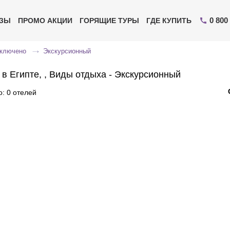
0 800
ИЗЫ
ПРОМО АКЦИИ
ГОРЯЩИЕ ТУРЫ
ГДЕ КУПИТЬ
включено
Экскурсионный
 в Египте, , Виды отдыха - Экскурсионный
: 0 отелей
Отправьте свой номер телефона
Эксперт свяжется с вами и сделает индивидуальный
подбор в течении
15 минут