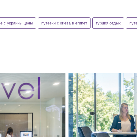
те с украины цены
путевки с киева в египет
турция отдых
пут