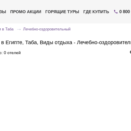
0 800
ИЗЫ
ПРОМО АКЦИИ
ГОРЯЩИЕ ТУРЫ
ГДЕ КУПИТЬ
 в Таба
Лечебно-оздоровительный
 в Египте, Таба, Виды отдыха - Лечебно-оздоровите
: 0 отелей
Отправьте свой номер телефона
Эксперт свяжется с вами и сделает индивидуальный
подбор в течении
15 минут