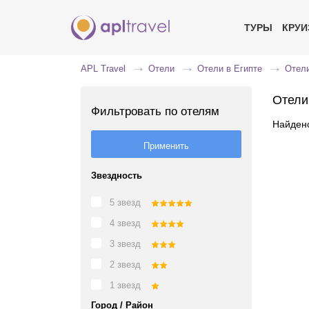
ТУРЫ
КРУ
APL Travel
Отели
Отели в Египте
Отели
Отели
Фильтровать по отелям
Найдено
Звездность
5 звезд
4 звезд
3 звезд
2 звезд
1 звезд
Город / Район