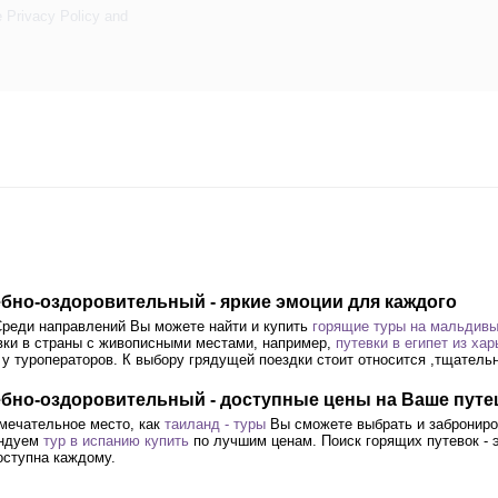
e
Privacy Policy
and
чебно-оздоровительный - яркие эмоции для каждого
 Среди направлений Вы можете найти и купить
горящие туры на мальдивы 
вки в страны с живописными местами, например,
путевки в египет из хар
 у туроператоров. К выбору грядущей поездки стоит относится ,тщател
чебно-оздоровительный - доступные цены на Ваше пут
амечательное место, как
таиланд - туры
Вы сможете выбрать и заброниро
ендуем
тур в испанию купить
по лучшим ценам. Поиск горящих путевок - э
ступна каждому.