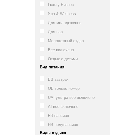
Luxury Бизнес
Spa & Wellness
Для молодеженов
Для пар
Молодежный отдых
Все включено
Отдых с детьми
Вид питания
BB завтрак
OB только номер
UAI ультра все включено
AI все включено
FB пансион
HB полупансион
Виды отдыха