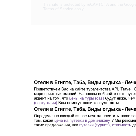
This site is protected by reCAPTCHA and the Googl
Terms of Service
apply.
Отели в Египте, Таба, Виды отдыха - Ле
Приветствуем Вас на сайте турагентства APL Travel.
море приятных эмоций. На нашем веб-сайте есть путе
акцент на том, что
цены на туры (оаэ)
будут ниже, чем
(португалия)
Вам помогут наши консультанты.
Отели в Египте, Таба, Виды отдыха - Ле
Определенно каждый из нас мечтал посетить такое з
том, какая
цена на путевки в доминикану
? Мы реком
такие предложения, как
путевки (турция), стоимость
до