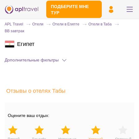
ПОДБЕРИТЕ МНЕ
ТУР
APL Travel
Отели
Отели в Египте
Отели в Таба
BB завтрак
Египет
Дополнительные фильтры
Отправьте свой номер телефона
Отзывы о отелях Табы
Эксперт свяжется с вами и сделает
индивидуальный подбор в течении
15
минут
Оцените ваш отдых: