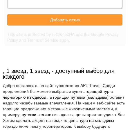
Добавить отзыв
This site is protected by reCAPTCHA and the Google
Privacy
Policy
and
Terms of Service
apply.
, 1 звезд, 1 звезд - доступный выбор для
каждого
Добро пожаловать на сайт турагентства APL Travel. Среди
предложений Вы можете выбрать и купить
горящий тур в
черногорию из одессы
, а
горящая путевка (мальдивы)
оставит
надолго незабываемые впечатления. На нашем веб-сайте есть
горящие предложения в страны с живописными местами, к
примеру,
путевки в египет из одессы, цены
приятно удивят Вас.
Хотим сделать акцент на том, что
цены тура на мальдивы
гораздо ниже, чем у тороператоров. К выбору будущего