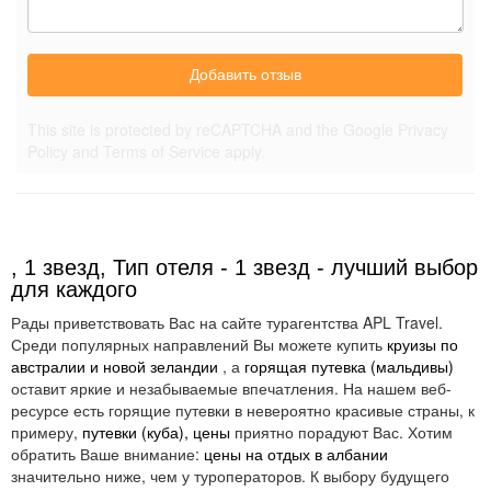
Добавить отзыв
This site is protected by reCAPTCHA and the Google
Privacy
Policy
and
Terms of Service
apply.
, 1 звезд, Тип отеля - 1 звезд - лучший выбор
для каждого
Рады приветствовать Вас на сайте турагентства APL Travel.
Среди популярных направлений Вы можете купить
круизы по
австралии и новой зеландии
, а
горящая путевка (мальдивы)
оставит яркие и незабываемые впечатления. На нашем веб-
ресурсе есть горящие путевки в невероятно красивые страны, к
примеру,
путевки (куба), цены
приятно порадуют Вас. Хотим
обратить Ваше внимание:
цены на отдых в албании
значительно ниже, чем у туроператоров. К выбору будущего