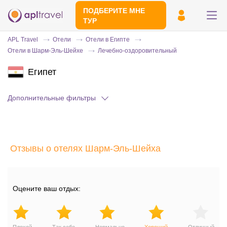
ПОДБЕРИТЕ МНЕ
ТУР
APL Travel
Отели
Отели в Египте
Отели в Шарм-Эль-Шейхе
Лечебно-оздоровительный
Египет
Дополнительные фильтры
Отправьте свой номер телефона
Отзывы о отелях Шарм-Эль-Шейха
Эксперт свяжется с вами и сделает
индивидуальный подбор в течении
15
минут
Оцените ваш отдых: