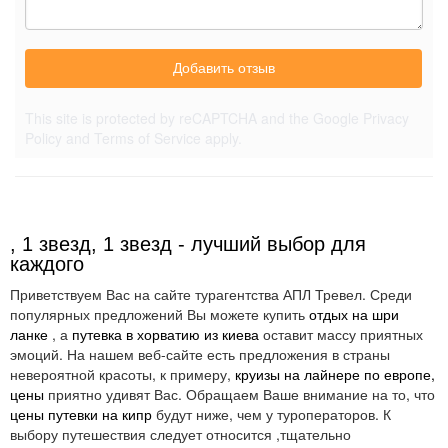
Добавить отзыв
This site is protected by reCAPTCHA and the Google
Privacy
Policy
and
Terms of Service
apply.
, 1 звезд, 1 звезд - лучший выбор для
каждого
Приветствуем Вас на сайте турагентства АПЛ Тревел. Среди
популярных предложений Вы можете купить
отдых на шри
ланке
, а
путевка в хорватию из киева
оставит массу приятных
эмоций. На нашем веб-сайте есть предложения в страны
невероятной красоты, к примеру,
круизы на лайнере по европе,
цены
приятно удивят Вас. Обращаем Ваше внимание на то, что
цены путевки на кипр
будут ниже, чем у туроператоров. К
выбору путешествия следует относится ,тщательно