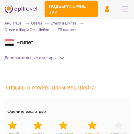
ПОДБЕРИТЕ МНЕ
ТУР
APL Travel
Отели
Отели в Египте
Отели в Шарм-Эль-Шейхе
FB пансион
Египет
Дополнительные фильтры
Отправьте свой номер телефона
Отзывы о отелях Шарм-Эль-Шейха
Эксперт свяжется с вами и сделает
индивидуальный подбор в течении
15
минут
Оцените ваш отдых: